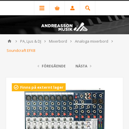
PA, Ljus & DJ
Mixerbord
Analoga mixerbord
Soundcraft EFX8
FÖREGÅENDE
NÄSTA
Finns på externt lager