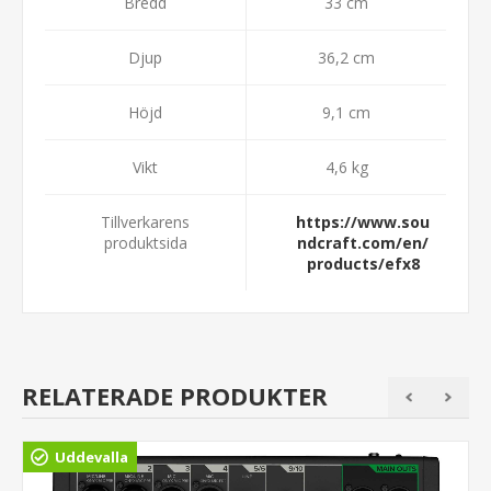
Bredd
33 cm
Djup
36,2 cm
Höjd
9,1 cm
Vikt
4,6 kg
Tillverkarens
https://www.sou
produktsida
ndcraft.com/en/
products/efx8
RELATERADE PRODUKTER
Uddevalla