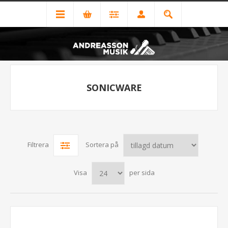
SONICWARE
Filtrera
Sortera på
Visa
per sida