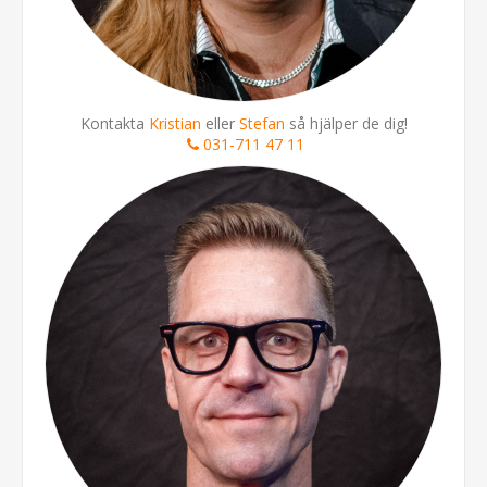
Kontakta
Kristian
eller
Stefan
så hjälper de dig!
031-711 47 11