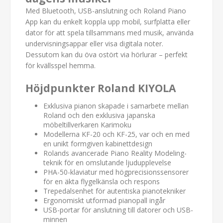
Med Bluetooth, USB-anslutning och Roland Piano
App kan du enkelt koppla upp mobil, surfplatta eller
dator för att spela tillsammans med musik, använda
undervisningsappar eller visa digitala noter.
Dessutom kan du öva ostört via hörlurar – perfekt
för kvällsspel hemma.
Höjdpunkter Roland KIYOLA
Exklusiva pianon skapade i samarbete mellan
Roland och den exklusiva japanska
möbeltillverkaren Karimoku
Modellerna KF-20 och KF-25, var och en med
en unikt formgiven kabinettdesign
Rolands avancerade Piano Reality Modeling-
teknik för en omslutande ljudupplevelse
PHA-50-klaviatur med högprecisionssensorer
för en äkta flygelkänsla och respons
Trepedalsenhet för autentiska pianotekniker
Ergonomiskt utformad pianopall ingår
USB-portar för anslutning till datorer och USB-
minnen