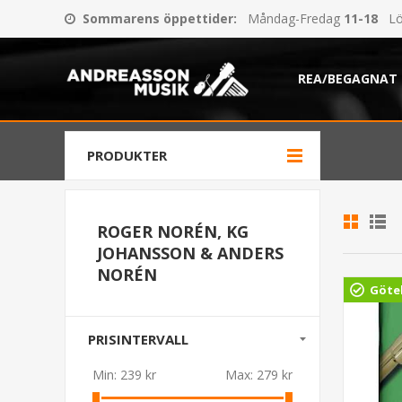
Sommarens öppettider
:
Måndag-Fredag
11-18
Lö
REA/BEGAGNAT
PRODUKTER
ROGER NORÉN, KG
JOHANSSON & ANDERS
NORÉN
Göte
PRISINTERVALL
Min:
239 kr
Max:
279 kr