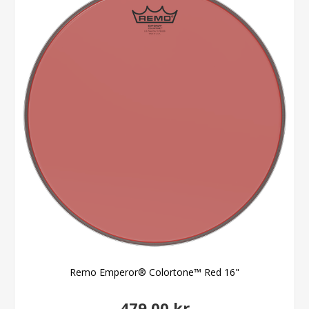
Remo Emperor® Colortone™ Red 16"
479,00 kr