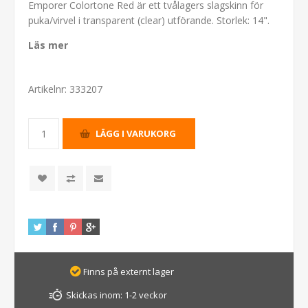
Emporer Colortone Red är ett tvålagers slagskinn för
puka/virvel i transparent (clear) utförande. Storlek: 14".
Läs mer
Artikelnr:
333207
Finns på externt lager
Skickas inom:
1-2 veckor