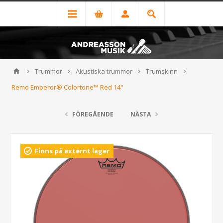
Trummor
Akustiska trummor
Trumskinn
Remo Emperor® Colortone™ Red 14"
FÖREGÅENDE
NÄSTA
Finns på externt lager