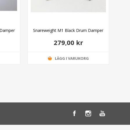
 Damper
Snareweight M1 Black Drum Damper
Sn
279,00 kr
G
LÄGG I VARUKORG