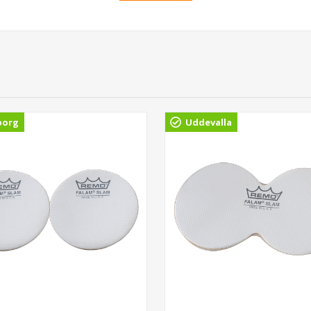
borg
Uddevalla