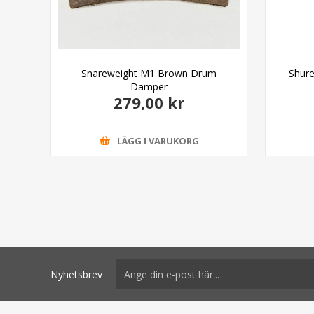
0ER1
Snareweight M1 Brown Drum
Shur
Damper
279,00 kr
LÄGG I VARUKORG
Nyhetsbrev