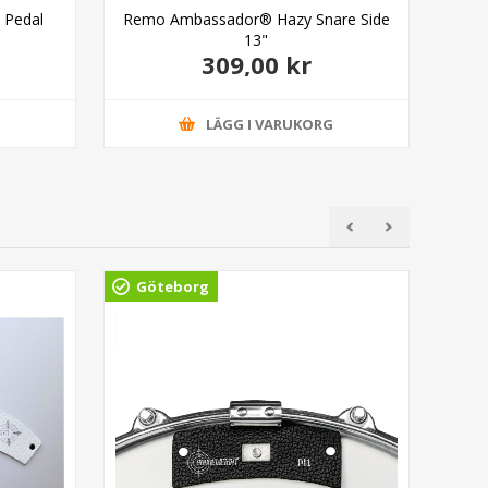
 Pedal
Remo Ambassador® Hazy Snare Side
Rem
13"
309,00 kr
G
LÄGG I VARUKORG
Göteborg
Gö