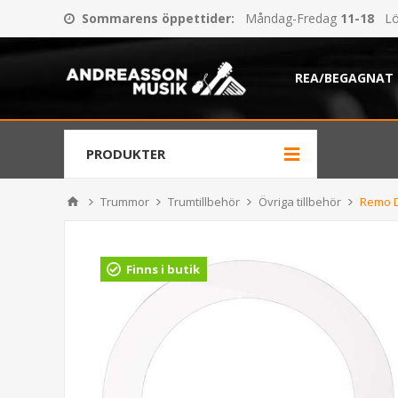
Sommarens öppettider
:
Måndag-Fredag
11-18
Lö
REA/BEGAGNAT
PRODUKTER
Trummor
Trumtillbehör
Övriga tillbehör
Remo D
Finns i butik