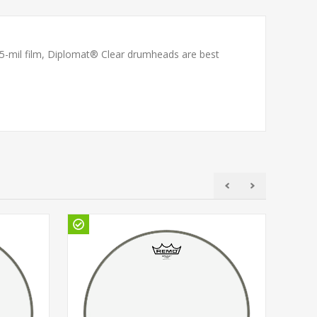
5-mil film, Diplomat® Clear drumheads are best
Gö