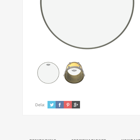
Dela: