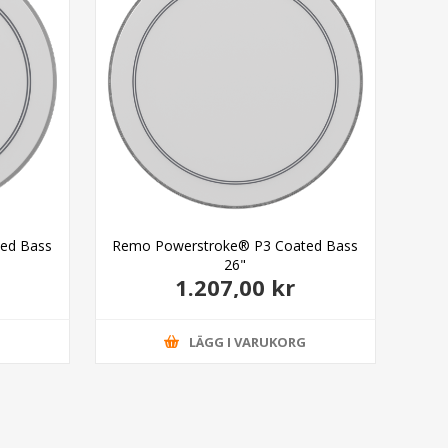
ed Bass
Remo Powerstroke® P3 Coated Bass
R
26"
1.207,00 kr
G
LÄGG I VARUKORG