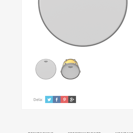
Dela: