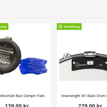
borg
Göteborg
MoonGel Blue Damper Pads
Snareweight M1 Black Drum
139,00 kr
279,00 kr