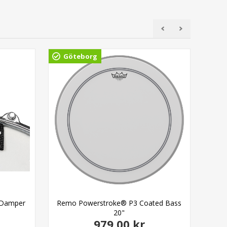
Göteborg
Gö
 Damper
Remo Powerstroke® P3 Coated Bass
20"
979,00 kr