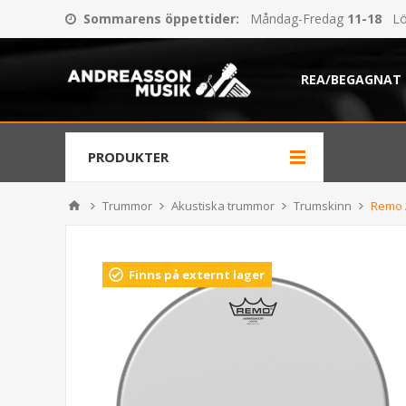
Sommarens öppettider
:
Måndag-Fredag
11-18
Lö
REA/BEGAGNAT
PRODUKTER
Trummor
Akustiska trummor
Trumskinn
Remo 
Finns på externt lager