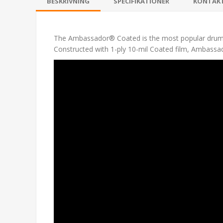
BESKRIVNING
SPECIFIKATIONER
KONTAK
The Ambassador® Coated is the most popular drumhea
Constructed with 1-ply 10-mil Coated film, Ambassado