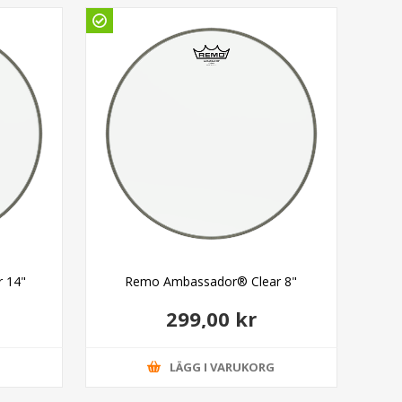
Gö
 14"
Remo Ambassador® Clear 8"
299,00 kr
G
LÄGG I VARUKORG