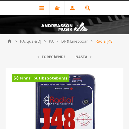
PA, Ljus & DJ
PA
DI- & Lineboxar
Radial J48
FÖREGÅENDE
NÄSTA
Finns i butik (Göteborg)