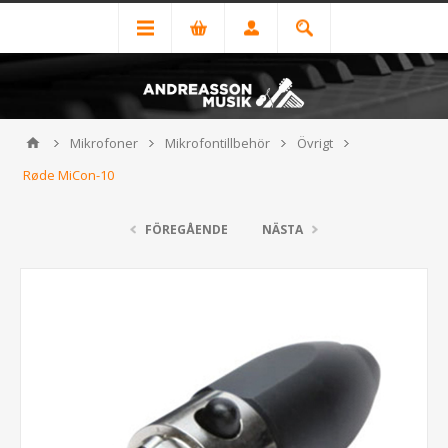
Mikrofoner
Mikrofontillbehör
Övrigt
Røde MiCon-10
FÖREGÅENDE
NÄSTA