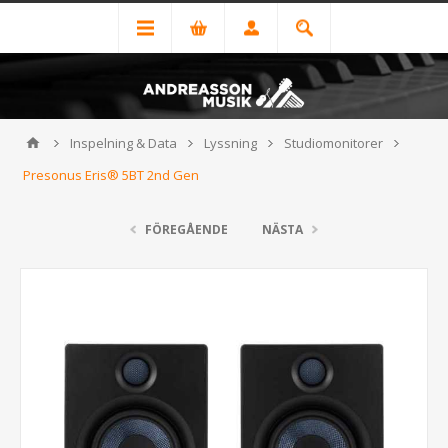
Inspelning & Data
Lyssning
Studiomonitorer
Presonus Eris® 5BT 2nd Gen
FÖREGÅENDE
NÄSTA