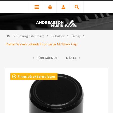
Stränginstrument
Tillbehör
Övrigt
Planet Waves Loknob Tour Large M7 Black Cap
FÖREGÅENDE
NÄSTA
Finns på externt lager