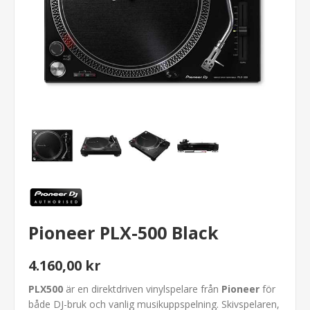
Pioneer PLX-500 Black
4.160,00 kr
PLX500
är en direktdriven vinylspelare från
Pioneer
för
både DJ-bruk och vanlig musikuppspelning. Skivspelaren,