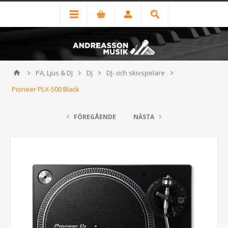
PA, Ljus & DJ
DJ
DJ- och skivspelare
Pioneer PLX-500 Black
FÖREGÅENDE
NÄSTA