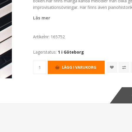
boken.Här finns många kända melodier från olika g
improvisationsövningar. Här finns även pianohistori
Läs mer
Artikelnr:
165752
Lagerstatus:
1 i Göteborg