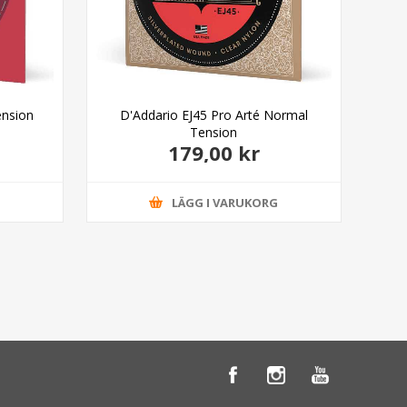
ension
D'Addario EJ45 Pro Arté Normal
Mon
Tension
179,00 kr
G
LÄGG I VARUKORG