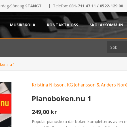
rdag-Söndag
STÄNGT
|
Telefon:
031-711 47 11 / 0522-129 00
MUSIKSKOLA
KONTAKTA OSS
SKOLA/KOMMUN
ken.nu 1
Kristina Nilsson, KG Johansson & Anders Nor
Pianoboken.nu 1
249,00 kr
Populär pianoskola där boken kompletteras av en m