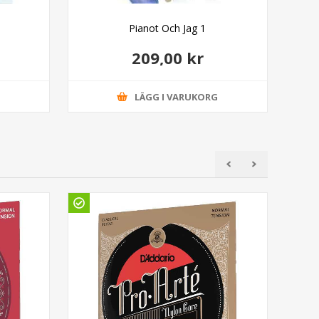
Pianot Och Jag 1
209,00 kr
G
LÄGG I VARUKORG
Ud