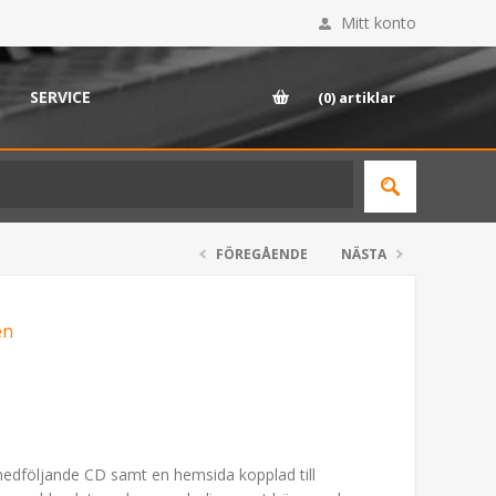
Mitt konto
SERVICE
(0)
artiklar
FÖREGÅENDE
NÄSTA
én
edföljande CD samt en hemsida kopplad till