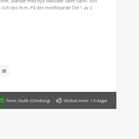
enrer, blandat med nya melodier samt härm- och
k och tips m.m. På den medföljande Del 1 av 2.
Finns i butik (Göteborg)
Skickas inom:
1-3 dagar