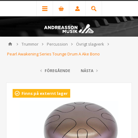
Trummor
Percussion
Övrigt slagverk
Pearl Awakening Series Tounge Drum A Ake Bono
FÖREGÅENDE
NÄSTA
Finns på externt lager