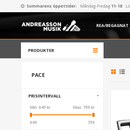
Sommarens öppettider
:
Måndag-Fredag
11-18
Lö
REA/BEGAGNAT
PRODUKTER
PACE
PRISINTERVALL
Min:
649 kr
Max:
799 kr
649
799