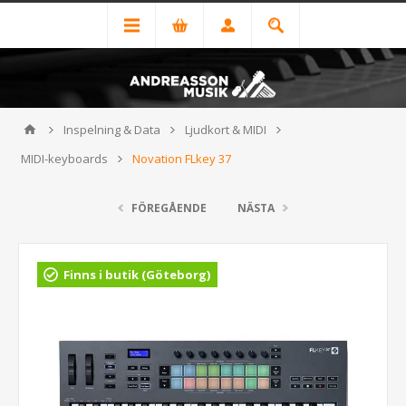
Inspelning & Data
Ljudkort & MIDI
MIDI-keyboards
Novation FLkey 37
FÖREGÅENDE
NÄSTA
Finns i butik (Göteborg)