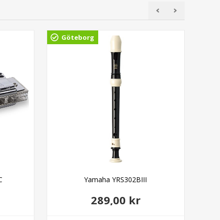
Göteborg
Gö
C
Yamaha YRS302BIII
Ada
289,00 kr