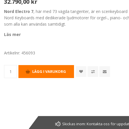
32.790,00 kr
Nord Electro 7
, här med 73 vägda tangenter, är en scenkeyboard
Nord Keyboards med dedikerade ljudmotorer för orgel-, piano- och
som alla kan användas samtidigt.
Läs mer
Artikelnr:
456093
Skickas inom:
Kontakta oss för uppda