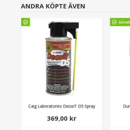
ANDRA KÖPTE ÄVEN
Göte
inal
Caig Laboratories DeoxIT D5 Spray
Dun
369,00 kr