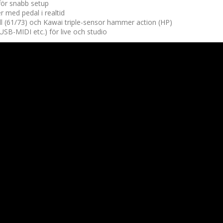
för snabb setup
r med pedal i realtid
ll (61/73) och Kawai triple-sensor hammer action (HP)
SB-MIDI etc.) för live och studio