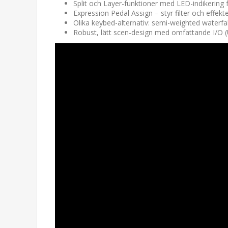
Split och Layer-funktioner med LED-indikering 
Expression Pedal Assign – styr filter och effekte
Olika keybed-alternativ: semi-weighted waterfa
Robust, lätt scen-design med omfattande I/O (U