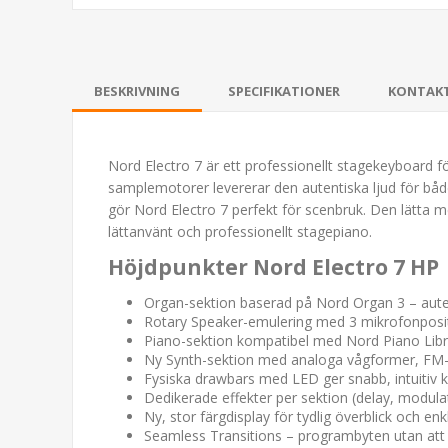
BESKRIVNING
SPECIFIKATIONER
KONTAK
Nord Electro 7 är ett professionellt stagekeyboard f
samplemotorer levererar den autentiska ljud för både 
gör Nord Electro 7 perfekt för scenbruk. Den lätta me
lättanvänt och professionellt stagepiano.
Höjdpunkter Nord Electro 7 HP
Organ-sektion baserad på Nord Organ 3 – auten
Rotary Speaker-emulering med 3 mikrofonposit
Piano-sektion kompatibel med Nord Piano Li
Ny Synth-sektion med analoga vågformer, FM-s
Fysiska drawbars med LED ger snabb, intuitiv ko
Dedikerade effekter per sektion (delay, modula
Ny, stor färgdisplay för tydlig överblick och en
Seamless Transitions – programbyten utan att 