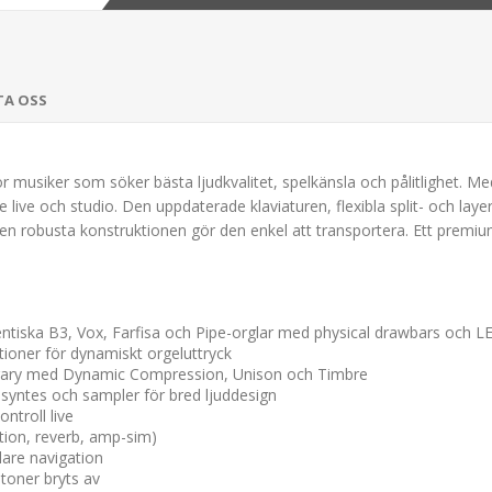
TA OSS
ör musiker som söker bästa ljudkvalitet, spelkänsla och pålitlighet. M
live och studio. Den uppdaterade klaviaturen, flexibla split- och layer
n robusta konstruktionen gör den enkel att transportera. Ett premiumva
tiska B3, Vox, Farfisa och Pipe-orglar med physical drawbars och LE
ioner för dynamiskt orgeluttryck
brary med Dynamic Compression, Unison och Timbre
yntes och sampler för bred ljuddesign
ntroll live
tion, reverb, amp-sim)
klare navigation
toner bryts av