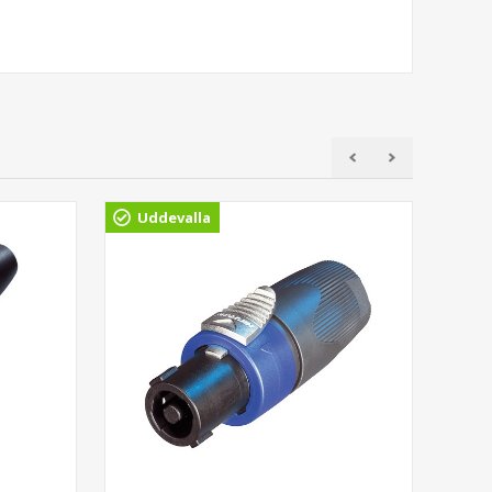
Uddevalla
Gö