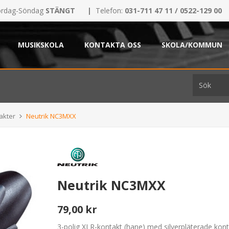
rdag-Söndag
STÄNGT
|
Telefon:
031-711 47 11 / 0522-129 00
MUSIKSKOLA
KONTAKTA OSS
SKOLA/KOMMUN
akter
Neutrik NC3MXX
Neutrik NC3MXX
79,00 kr
3-polig XLR-kontakt (hane) med silverpläterade kont