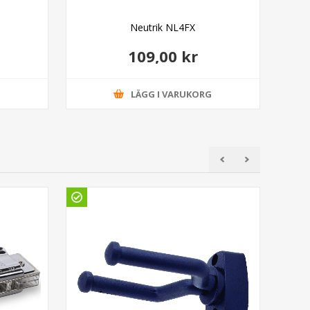
Neutrik NL4FX
109,00 kr
G
LÄGG I VARUKORG
Gö