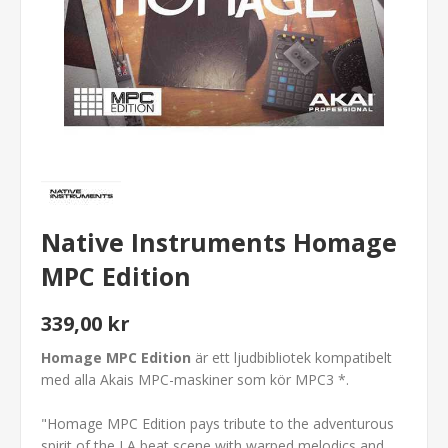
Native Instruments Homage
MPC Edition
339,00 kr
Homage MPC Edition
är ett ljudbibliotek kompatibelt
med alla Akais MPC-maskiner som kör MPC3 *.
"Homage MPC Edition pays tribute to the adventurous
spirit of the LA beat scene with warped melodics and