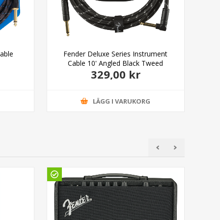
able
Fender Deluxe Series Instrument
F
Cable 10' Angled Black Tweed
329,00 kr
G
LÄGG I VARUKORG