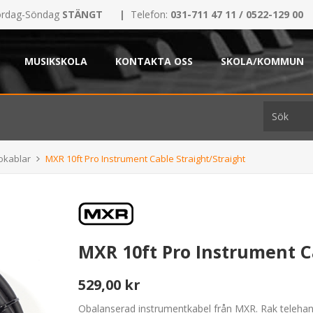
rdag-Söndag
STÄNGT
|
Telefon:
031-711 47 11 / 0522-129 00
MUSIKSKOLA
KONTAKTA OSS
SKOLA/KOMMUN
okablar
MXR 10ft Pro Instrument Cable Straight/Straight
MXR 10ft Pro Instrument C
529,00 kr
Obalanserad instrumentkabel från MXR. Rak telehane t