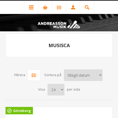
MUSISCA
Filtrera
Sortera på
Visa
per sida
Göteborg