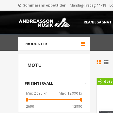
Sommarens öppettider
:
Måndag-Fredag
11-18
Lö
REA/BEGAGNAT
PRODUKTER
MOTU
Göte
PRISINTERVALL
Min:
2.690 kr
Max:
12.990 kr
2690
12990