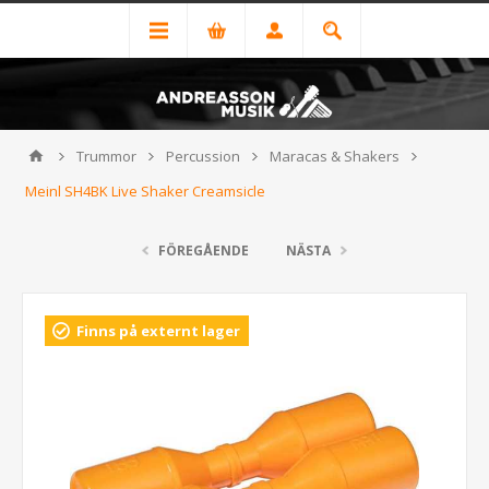
Trummor
Percussion
Maracas & Shakers
Meinl SH4BK Live Shaker Creamsicle
FÖREGÅENDE
NÄSTA
Finns på externt lager