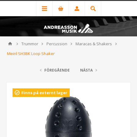
Trummor
Percussion
Maracas & Shakers
Meinl SH3BK Loop Shaker
FÖREGÅENDE
NÄSTA
Finns på externt lager