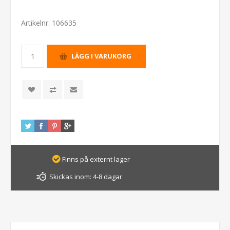
Artikelnr:
106635
Finns på externt lager
Skickas inom:
4-8 dagar