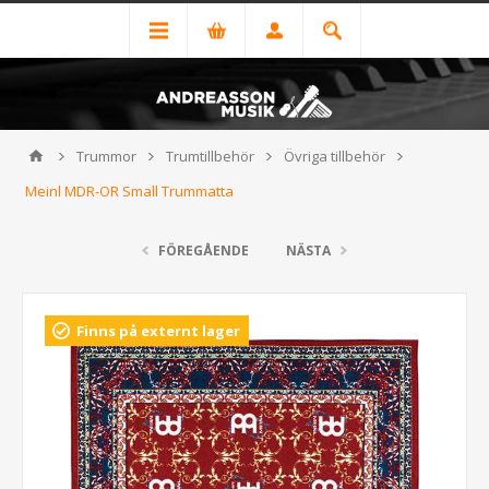
Trummor
Trumtillbehör
Övriga tillbehör
Meinl MDR-OR Small Trummatta
FÖREGÅENDE
NÄSTA
Finns på externt lager