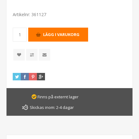
Artikelnr:
361127
Finns på externt lager
Skickas inom:
2-4 dagar