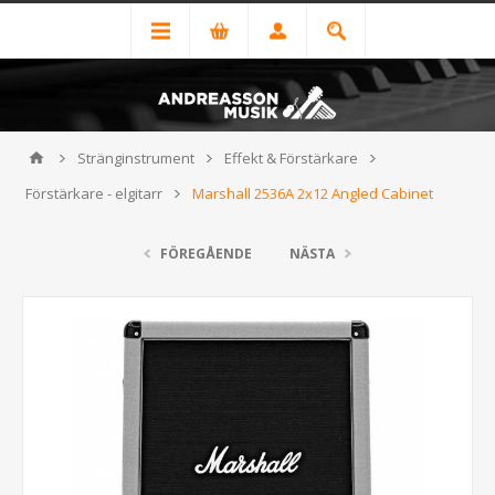
Stränginstrument
Effekt & Förstärkare
Förstärkare - elgitarr
Marshall 2536A 2x12 Angled Cabinet
FÖREGÅENDE
NÄSTA