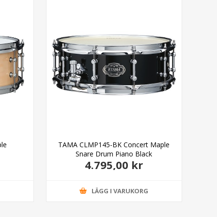
Gö
ple
TAMA CLMP145-BK Concert Maple
Pea
Snare Drum Piano Black
4.795,00 kr
G
LÄGG I VARUKORG