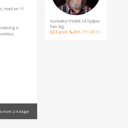
er, med en 11
Kontakta Fredrik så hjälper
han dig:
roducing a
E-post
031-711 47 11
ttomless
s inom:
2-4 dagar