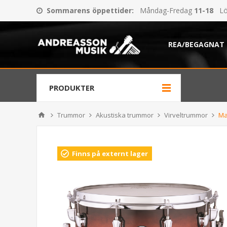
Sommarens öppettider
:
Måndag-Fredag
11-18
Lö
REA/BEGAGNAT
PRODUKTER
Trummor
Akustiska trummor
Virveltrummor
Ma
Finns på externt lager