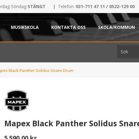
rdag-Söndag
STÄNGT
|
Telefon:
031-711 47 11 / 0522-129 00
MUSIKSKOLA
KONTAKTA OSS
SKOLA/KOMMUN
pex Black Panther Solidus Snare Drum
Mapex Black Panther Solidus Sna
5.590,00 kr