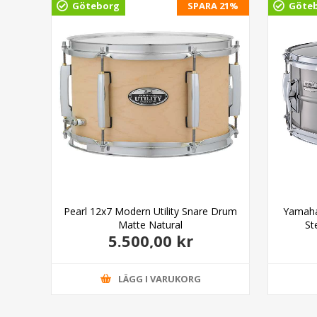
 14%
Göteborg
SPARA 21%
Göte
Pearl 12x7 Modern Utility Snare Drum
Yamaha
Matte Natural
St
5.500,00 kr
LÄGG I VARUKORG