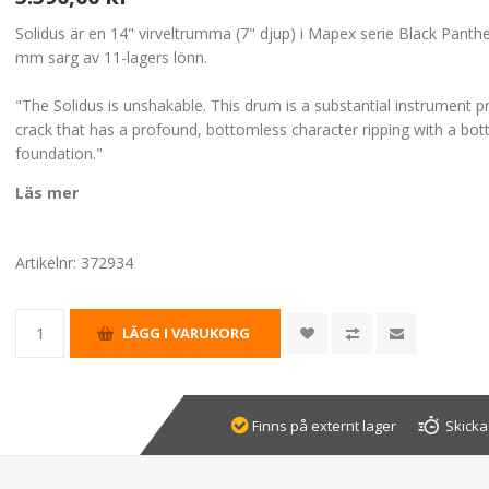
Solidus är en 14" virveltrumma (7" djup) i Mapex serie Black Panth
mm sarg av 11-lagers lönn.
"The Solidus is unshakable. This drum is a substantial instrument p
crack that has a profound, bottomless character ripping with a bo
foundation."
Läs mer
Artikelnr:
372934
Finns på externt lager
Skicka