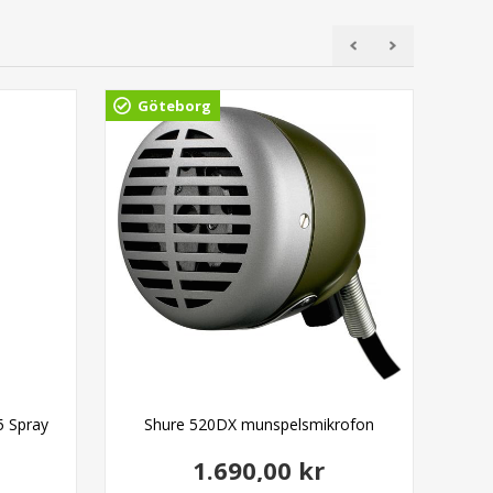
Göteborg
Gö
5 Spray
Shure 520DX munspelsmikrofon
Squ
1.690,00 kr