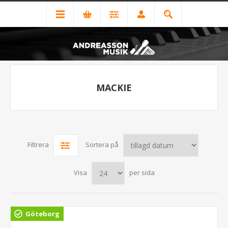
MACKIE
Filtrera
Sortera på
Visa
per sida
Göteborg