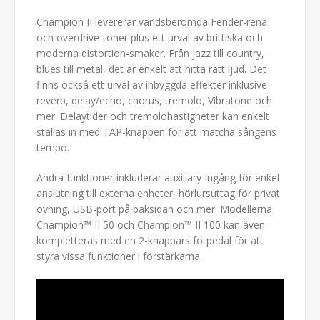
Champion II levererar världsberömda Fender-rena
och overdrive-toner plus ett urval av brittiska och
moderna distortion-smaker. Från jazz till country,
blues till metal, det är enkelt att hitta rätt ljud. Det
finns också ett urval av inbyggda effekter inklusive
reverb, delay/echo, chorus, tremolo, Vibratone och
mer. Delaytider och tremolohastigheter kan enkelt
ställas in med TAP-knappen för att matcha sångens
tempo.
Andra funktioner inkluderar auxiliary-ingång för enkel
anslutning till externa enheter, hörlursuttag för privat
övning, USB-port på baksidan och mer. Modellerna
Champion™ II 50 och Champion™ II 100 kan även
kompletteras med en 2-knappars fotpedal för att
styra vissa funktioner i förstärkarna.