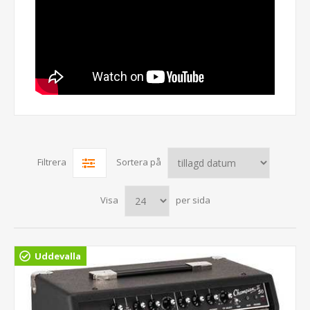
Filtrera
Sortera på
Visa
per sida
Uddevalla