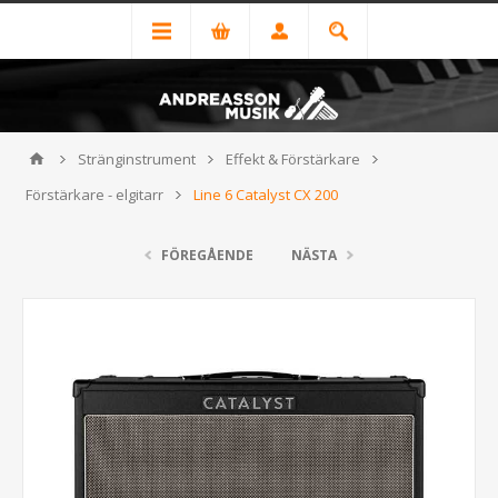
Stränginstrument
Effekt & Förstärkare
Förstärkare - elgitarr
Line 6 Catalyst CX 200
FÖREGÅENDE
NÄSTA