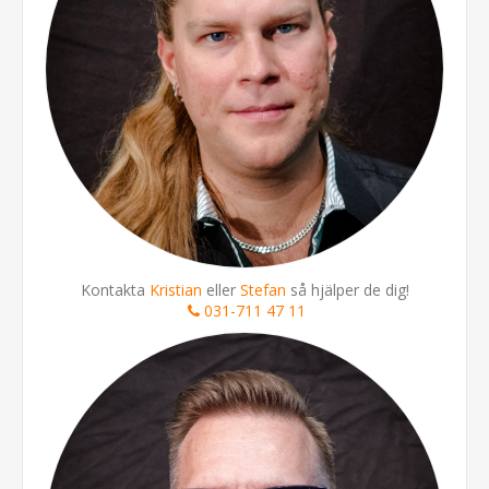
Kontakta
Kristian
eller
Stefan
så hjälper de dig!
031-711 47 11