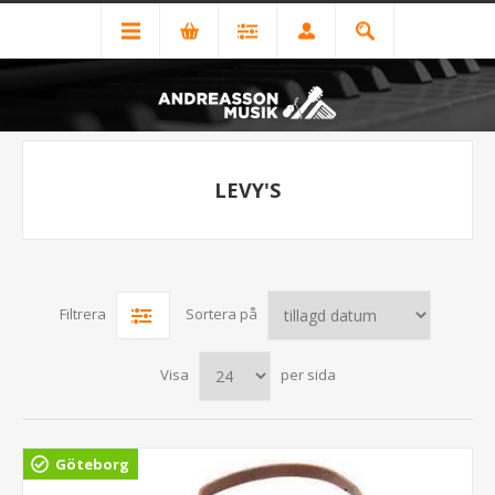
LEVY'S
Filtrera
Sortera på
Visa
per sida
Göteborg