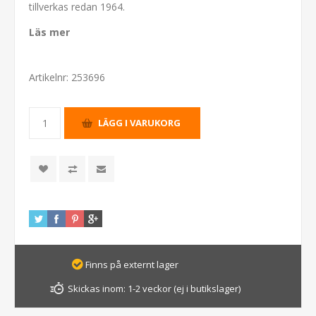
tillverkas redan 1964.
Läs mer
Artikelnr:
253696
Finns på externt lager
Skickas inom:
1-2 veckor (ej i butikslager)