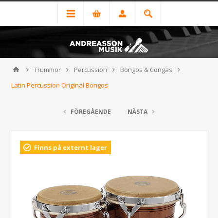
Trummor
Percussion
Bongos & Congas
Latin Percussion Original Bongos
FÖREGÅENDE
NÄSTA
Finns på externt lager