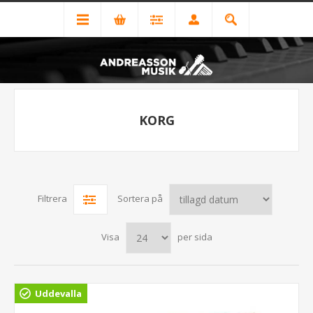
KORG
Filtrera
Sortera på
Visa
per sida
Uddevalla