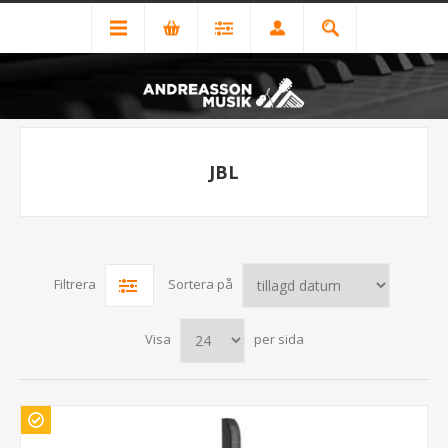
JBL
Filtrera
Sortera på
Visa
per sida