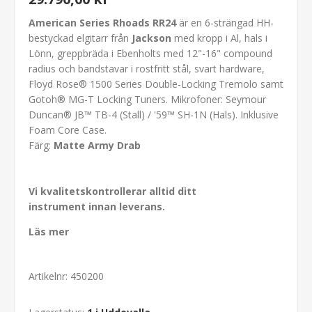
American Series Rhoads RR24
är en 6-strängad HH-
bestyckad elgitarr från
Jackson
med kropp i Al, hals i
Lönn, greppbräda i Ebenholts med 12"-16" compound
radius och bandstavar i rostfritt stål, svart hardware,
Floyd Rose® 1500 Series Double-Locking Tremolo samt
Gotoh® MG-T Locking Tuners. Mikrofoner: Seymour
Duncan® JB™ TB-4 (Stall) / '59™ SH-1N (Hals). Inklusive
Foam Core Case.
Färg:
Matte Army Drab
Vi kvalitetskontrollerar alltid ditt
instrument innan leverans.
Läs mer
Artikelnr:
450200