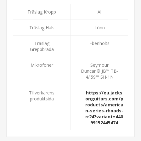
Träslag Kropp
Al
Träslag Hals
Lönn
Träslag
Ebenholts
Greppbräda
Mikrofoner
Seymour
Duncan® JB™ TB-
4/'59™ SH-1N
Tillverkarens
https://eu.jacks
produktsida
onguitars.com/p
roducts/america
n-series-rhoads-
rr24?variant=440
99152445474