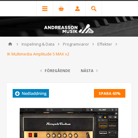
Inspelning & Data
Programvaror
Effekter
IK Multimedia Amplitude 5 MAX v2
FÖREGÅENDE
NÄSTA
SPARA 63%