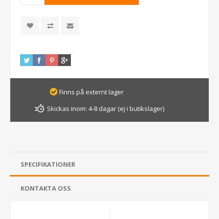
Finns på externt lager
Skickas inom:
4-8 dagar (ej i butikslager)
SPECIFIKATIONER
KONTAKTA OSS