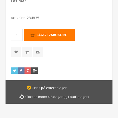
Läs mer
Artikelnr:
284835
Finns på externt lager
Skickas inom:
4-8 dagar (ej i butikslager)