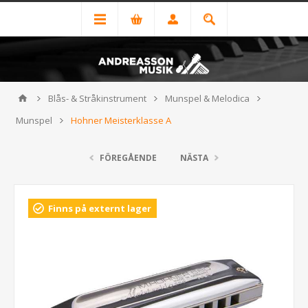
Blås- & Stråkinstrument
Munspel & Melodica
Munspel
Hohner Meisterklasse A
FÖREGÅENDE
NÄSTA
Finns på externt lager