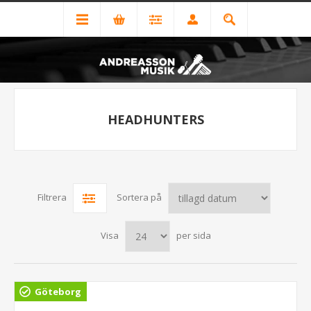
HEADHUNTERS
Filtrera
Sortera på
Visa
per sida
Göteborg