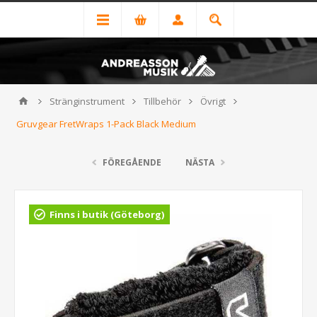
Stränginstrument
Tillbehör
Övrigt
Gruvgear FretWraps 1-Pack Black Medium
FÖREGÅENDE
NÄSTA
Finns i butik (Göteborg)