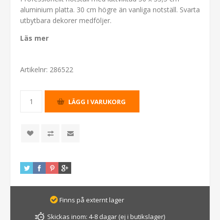
aluminium platta. 30 cm högre än vanliga notställ. Svarta
utbytbara dekorer medföljer.
Läs mer
Artikelnr:
286522
Finns på externt lager
Skickas inom:
4-8 dagar (ej i butikslager)