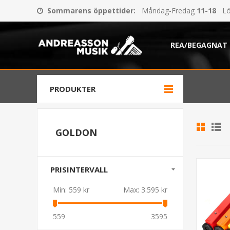
Sommarens öppettider
:
Måndag-Fredag
11-18
Lö
REA/BEGAGNAT
PRODUKTER
GOLDON
PRISINTERVALL
Min:
559 kr
Max:
3.595 kr
559
3595