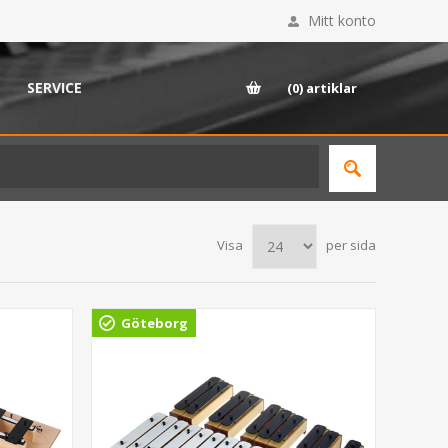
Mitt konto
SERVICE
(0)
artiklar
Visa
per sida
Göteborg