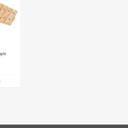
aple
G