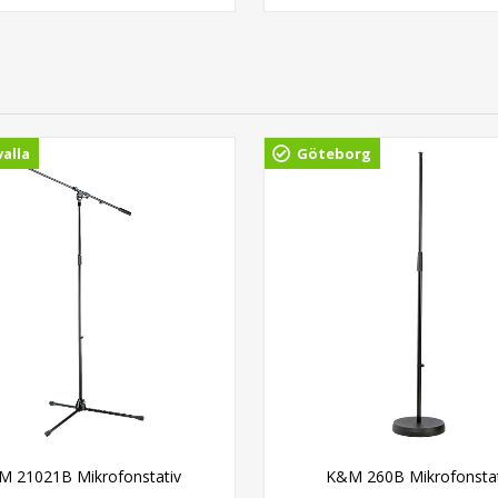
alla
Göteborg
M 21021B Mikrofonstativ
K&M 260B Mikrofonstat