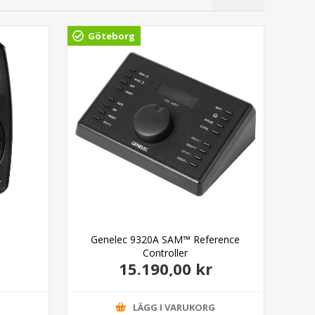
Göteborg
Gö
Genelec 9320A SAM™ Reference
Gen
Controller
15.190,00 kr
G
LÄGG I VARUKORG