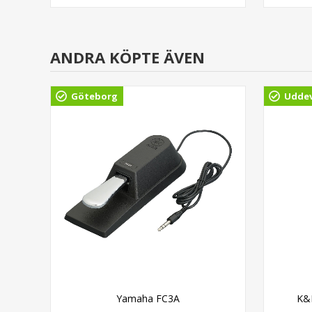
ANDRA KÖPTE ÄVEN
Göteborg
Uddev
k
Yamaha FC3A
K&