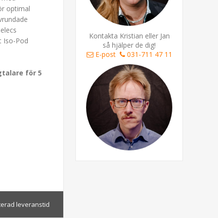
ör optimal
avrundade
nelecs
Kontakta Kristian eller Jan
t Iso-Pod
så hjälper de dig!
E-post
031-711 47 11
gtalare för 5
terad leveranstid