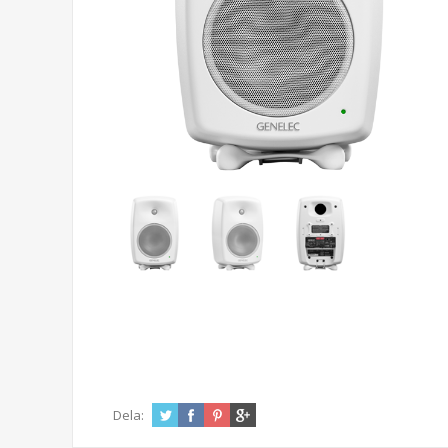
Dela: