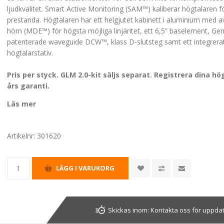
ljudkvalitet. Smart Active Monitoring (SAM™) kaliberar högtalaren f
prestanda. Högtalaren har ett helgjutet kabinett i aluminium med 
hörn (MDE™) för högsta möjliga linjäritet, ett 6,5” baselement, Ge
patenterade waveguide DCW™, klass D-slutsteg samt ett integrera
högtalarstativ.
Pris per styck. GLM 2.0-kit säljs separat. Registrera dina hö
års garanti.
Läs mer
Artikelnr:
301620
Skickas inom:
Kontakta oss för uppda