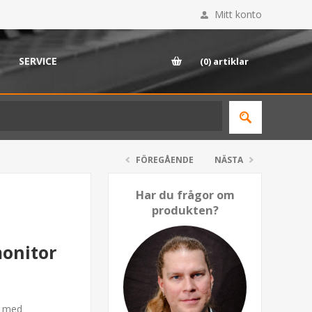
Mitt konto
SERVICE
(0)
artiklar
FÖREGÅENDE
NÄSTA
Har du frågor om
produkten?
onitor
a med