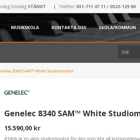
rdag-Söndag
STÄNGT
|
Telefon:
031-711 47 11 / 0522-129 00
MUSIKSKOLA
KONTAKTA OSS
SKOLA/KOMMUN
enelec 8340 SAM™ White Studiomonitor
Genelec 8340 SAM™ White Studiom
15.590,00 kr
8340A är en aktiv studiomonitor för den som inte vill kompromiss