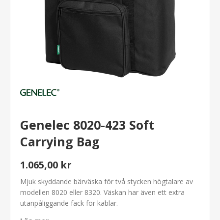
Genelec 8020-423 Soft
Carrying Bag
1.065,00 kr
Mjuk skyddande bärväska för två stycken högtalare av
modellen 8020 eller 8320. Väskan har även ett extra
utanpåliggande fack för kablar.