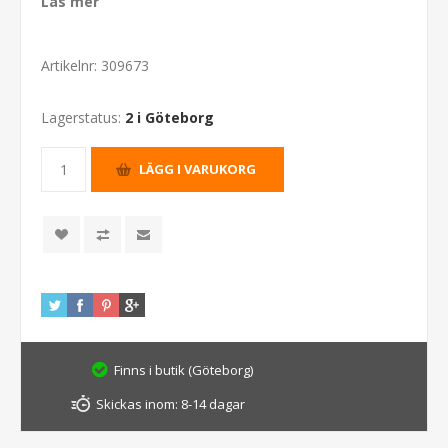
Läs mer
Artikelnr:
309673
Lagerstatus:
2 i Göteborg
Finns i butik (Göteborg)
Skickas inom:
8-14 dagar