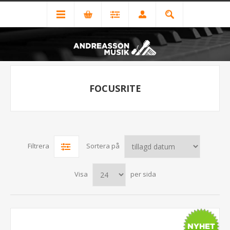
FOCUSRITE
Filtrera
Sortera på
Visa
per sida